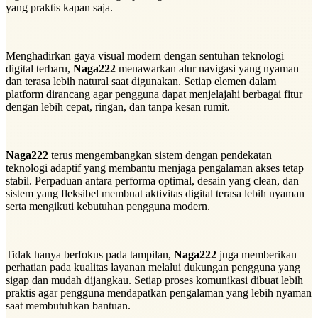
yang praktis kapan saja.
Menghadirkan gaya visual modern dengan sentuhan teknologi
digital terbaru,
Naga222
menawarkan alur navigasi yang nyaman
dan terasa lebih natural saat digunakan. Setiap elemen dalam
platform dirancang agar pengguna dapat menjelajahi berbagai fitur
dengan lebih cepat, ringan, dan tanpa kesan rumit.
Naga222
terus mengembangkan sistem dengan pendekatan
teknologi adaptif yang membantu menjaga pengalaman akses tetap
stabil. Perpaduan antara performa optimal, desain yang clean, dan
sistem yang fleksibel membuat aktivitas digital terasa lebih nyaman
serta mengikuti kebutuhan pengguna modern.
Tidak hanya berfokus pada tampilan,
Naga222
juga memberikan
perhatian pada kualitas layanan melalui dukungan pengguna yang
sigap dan mudah dijangkau. Setiap proses komunikasi dibuat lebih
praktis agar pengguna mendapatkan pengalaman yang lebih nyaman
saat membutuhkan bantuan.