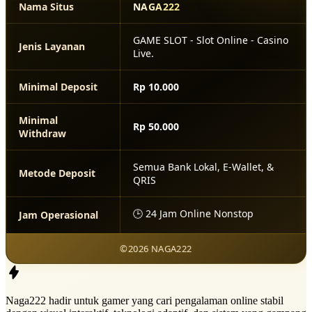
Nama Situs
NAGA222
GAME SLOT - Slot Online - Casino
Jenis Layanan
Live.
Minimal Deposit
Rp 10.000
Minimal
Rp 50.000
Withdraw
Semua Bank Lokal, E-Wallet, &
Metode Deposit
QRIS
🕒 24 Jam Online Nonstop
Jam Operasional
©2026 NAGA222
Naga222 hadir untuk gamer yang cari pengalaman online stabil