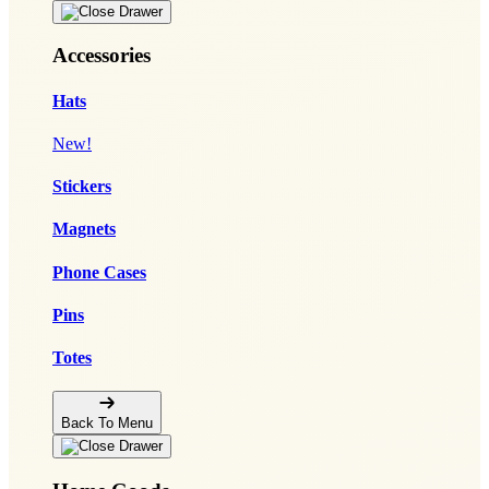
Accessories
Hats
New!
Stickers
Magnets
Phone Cases
Pins
Totes
Back To Menu