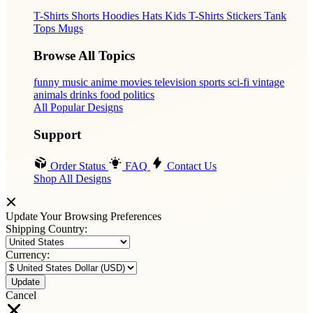
T-Shirts
Shorts
Hoodies
Hats
Kids T-Shirts
Stickers
Tank
Tops
Mugs
Browse All Topics
funny
music
anime
movies
television
sports
sci-fi
vintage
animals
drinks
food
politics
All Popular Designs
Support
Order Status
FAQ
Contact Us
Shop All Designs
Update Your Browsing Preferences
Shipping Country:
Currency:
Cancel