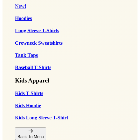
New!
Hoodies
Long Sleeve T-Shirts
Crewneck Sweatshirts
Tank Tops
Baseball T-Shirts
Kids Apparel
Kids T-Shirts
Kids Hoodie
Kids Long Sleeve T-Shirt
Back To Menu