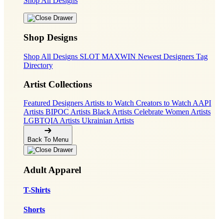
Shop All Designs
Shop Designs
Shop All Designs
SLOT MAXWIN
Newest Designers
Tag
Directory
Artist Collections
Featured Designers
Artists to Watch
Creators to Watch
AAPI
Artists
BIPOC Artists
Black Artists
Celebrate Women Artists
LGBTQIA Artists
Ukrainian Artists
Back To Menu
Adult Apparel
T-Shirts
Shorts