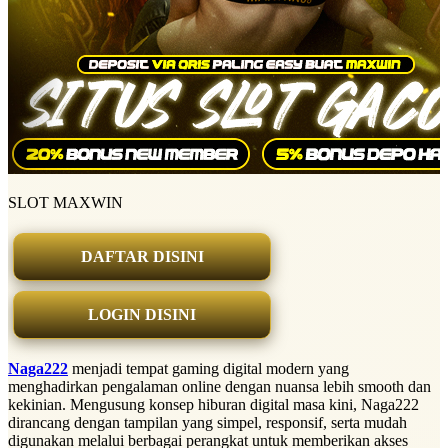
SLOT MAXWIN
DAFTAR DISINI
LOGIN DISINI
Naga222
menjadi tempat gaming digital modern yang
menghadirkan pengalaman online dengan nuansa lebih smooth dan
kekinian. Mengusung konsep hiburan digital masa kini, Naga222
dirancang dengan tampilan yang simpel, responsif, serta mudah
digunakan melalui berbagai perangkat untuk memberikan akses