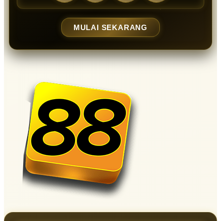
MULAI SEKARANG