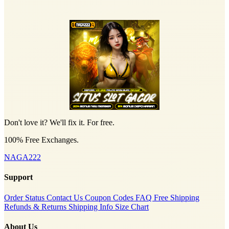
Don't love it? We'll fix it. For free.
100% Free Exchanges.
NAGA222
Support
Order Status
Contact Us
Coupon Codes
FAQ
Free Shipping
Refunds & Returns
Shipping Info
Size Chart
About Us