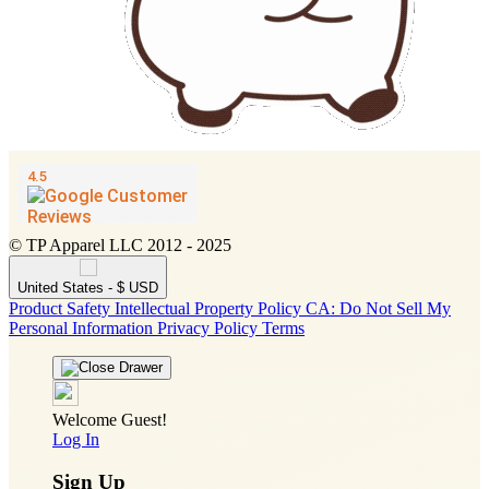
© TP Apparel LLC 2012 - 2025
United States - $ USD
Product Safety
Intellectual Property Policy
CA: Do Not Sell My
Personal Information
Privacy Policy
Terms
Welcome Guest!
Log In
Sign Up