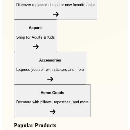
Discover a classic design or new favorite artist
Apparel
Shop for Adults & Kids
Accessories
Express yourself with stickers and more
Home Goods
Decorate with pillows, tapestries, and more
Popular Products